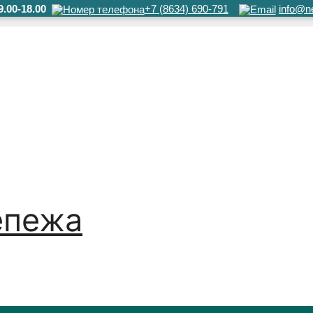
.00-18.00
+7 (8634) 690-791
info@ne
епежа