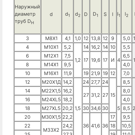
Наружный
диаметр
d
d
D
l
l
d
D
S
l
1
2
1
1
2
труб D
H
3
М8Х1
4,1
1,0
12
13,8
12
9
5,0
4
М10Х1
5,2
14
16,2
14
10
5,5
6
М12Х1
7,5
6,5
1,2
17
19,6
17
И
4
8
М14Х1
9,5
4,0
10
М16Х1
11,9
19
21,9
19
12
7,0
12
М20Х1Д
14,2
24
27,7
24
8,5
14
М22Х1,5
16,2
8,0
27
31,2
27
15
16
M24XL5
18,2
4,0
18
M27XL5
20,2
1,5
30
34,6
30
5
8,5
2
20
М30Х1,5
22,2
17
9,5
22
24,2
36
41,6
36
18
10,5
МЗЗХ2
25
27,3
19
11,0