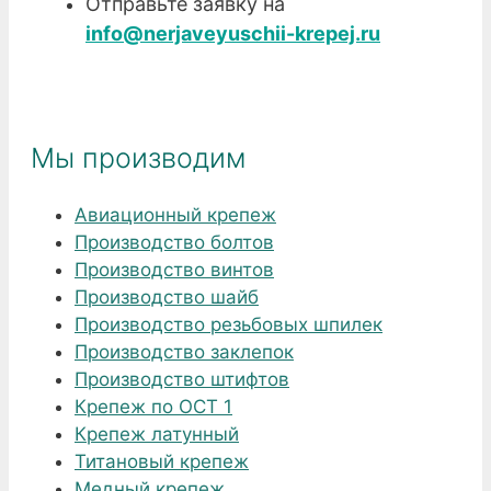
Отправьте заявку на
info@nerjaveyuschii-krepej.ru
Мы производим
Авиационный крепеж
Производство болтов
Производство винтов
Производство шайб
Производство резьбовых шпилек
Производство заклепок
Производство штифтов
Крепеж по ОСТ 1
Крепеж латунный
Титановый крепеж
Медный крепеж