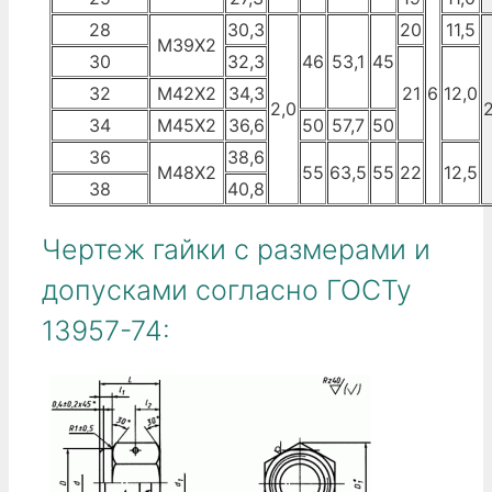
28
30,3
20
11,5
М39Х2
30
32,3
46
53,1
45
32
М42Х2
34,3
21
6
12,0
2,0
2
34
М45Х2
36,6
50
57,7
50
36
38,6
М48Х2
55
63,5
55
22
12,5
38
40,8
Чертеж гайки с размерами и
допусками согласно ГОСТу
13957-74: